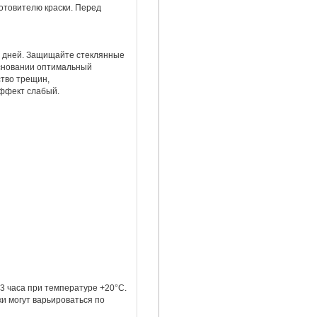
отовителю краски. Перед
ми дней. Защищайте стеклянные
основании оптимальный
ство трещин,
ффект слабый.
3 часа при температуре +20°C.
и могут варьироваться по