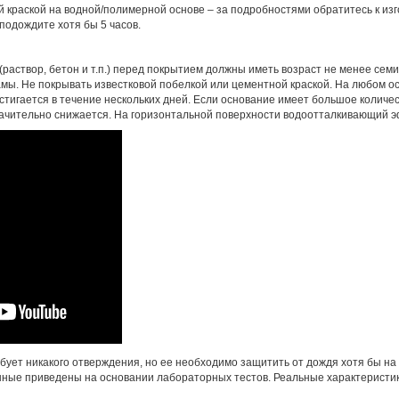
краской на водной/полимерной основе – за подробностями обратитесь к изг
подождите хотя бы 5 часов.
раствор, бетон и т.п.) перед покрытием должны иметь возраст не менее се
мы. Не покрывать известковой побелкой или цементной краской. На любом 
тигается в течение нескольких дней. Если основание имеет большое количе
чительно снижается. На горизонтальной поверхности водоотталкивающий э
бует никакого отверждения, но ее необходимо защитить от дождя хотя бы на 
нные приведены на основании лабораторных тестов. Реальные характеристик