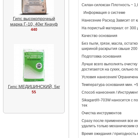
Силан-силоксан Плотность ~ 1,0
Информация о системе
Гипс высокопрочный
Нанесение Расход Зависит от ка
марка Г-10, 40кг Кнауф
На пористый материал: от 300 
440
Качество основания
Без пыли, грязи, масла, остат
шириной раскрытия свыше 200 
Подготовка основания
Лучше всего выполнять очистк
достигаются на сухих, сильно 
Условия нанесения/ Ограничен
Температура основания мин. +5°
Гипс МЕДИЦИНСКИЙ, 5кг
55
Способ нанесения / Инструмен
Sikagard®-703W наносится с по
тек
Очистка инструментов
Сразу после применения все и
удалить только механическим с
Время ожидания / пригодность 