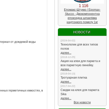
1 116
Епомакс-Штукко / Epomax-
Stucco - Двокомпонентна
епоксидна шпаклівка
надтонкого помелу 1кг
НОВОСТИ
2024-04-02
атериал от дождевой воды
Технологии для всех типов
полов
далее...
2018-12-25
Акция на клеи для паркета и
всю паркетную линейку.
далее...
2018-04-13
Тротуарная плитка
далее...
2017-04-22
Скидки на клея для паркета
нных герметичных емкостях, в
Sika
далее...
Все новости