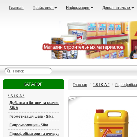
Главная
Прайс-лист
Информация
Дополнительно
КАТАЛОГ
Главная
*
S I K A
*
Гідрофобіза
*
S I K A
*
Добавки в бетони та розчини -
SIKA
Герметизація швів - Sika
Гидроизоляция - Sika
Гідрофобізатори та очищувачі