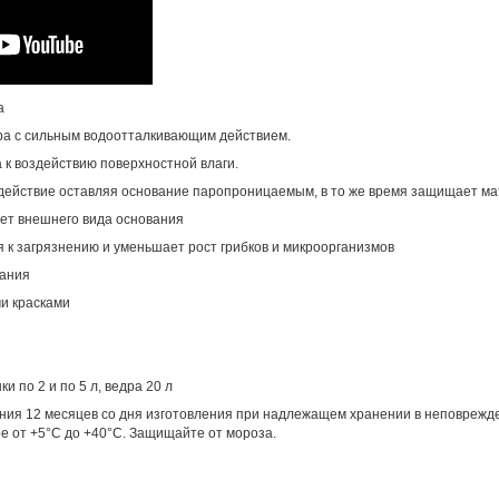
а
ора с сильным водоотталкивающим действием.
 к воздействию поверхностной влаги.
ействие оставляя основание паропроницаемым, в то же время защищает м
яет внешнего вида основания
 к загрязнению и уменьшает рост грибков и микроорганизмов
вания
и красками
и по 2 и по 5 л, ведра 20 л
ния 12 месяцев со дня изготовления при надлежащем хранении в неповрежде
ре от +5°C до +40°C. Защищайте от мороза.