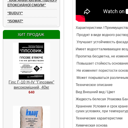
"КАМʼЯНИЙ КИЛИМ. ПІДЛОГА З
ЕПОКСИДНОЇ СМОЛИ"
*BUDUY*
Sikagard - WS 10 л
*ISOMAT*
Защитное покрытие с
Характеристики / Преимуществ
эффектом мокрого камня
6 300
ХИТ ПРОДАЖ
Продукт в виде водного раств
Улучшает устойчивость фасада
Имеет водоотталкивающее возд
Пропитка бесцветна, не измен
Повышает стойкость основания
Не изменяет пористости осно
Может покрываться различным
Гіпс Г-10 Н-ІV "Гіпсовик"
Техническое описание
високоміцний, 40кг
640
Вид Внешний вид / Цвет
Жидкость белесая Упаковка Банк
Хранение Условия и срок хране
сухих условиях, при температу
Технические характеристики
Химическая основа