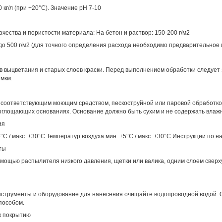
 кг/л (при +20°C). Значение pH 7-10
чества и пористости материала: На бетон и раствор: 150-200 г/м2
до 500 г/м2 (для точного определения расхода необходимо предварительное
ков выцветания и старых слоев краски. Перед выполнением обработки следует
мкм.
у соответствующим моющим средством, пескоструйной или паровой обработк
поглощающих основаниях. Основание должно быть сухим и не содержать влаж
ия
C / макс. +30°C Температур воздуха мин. +5°C / макс. +30°C Инструкции по 
ты
мощью распылителя низкого давления, щетки или валика, одним слоем сверху 
нструменты и оборудование для нанесения очищайте водопроводной водой.
пособом.
к покрытию