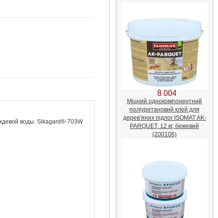
8 004
Міцний однокомпонентний
поліуретановий клей для
дерев’яних підлог ISOMAT AK-
ждевой воды. Sikagard®-703W
PARQUET, 12 кг, бежевий
(200106)