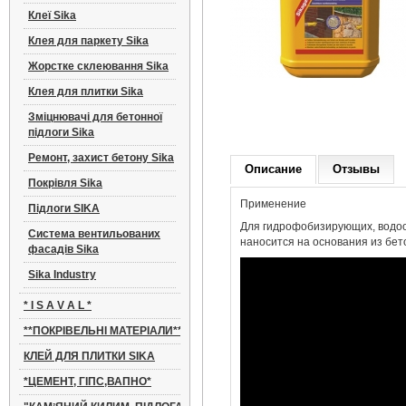
Клеї Sika
Клея для паркету Sika
Sikagard - WS 3 л
Жорстке склеювання Sika
Защитное покрытие
Клея для плитки Sika
2 200
Зміцнювачі для бетонної
підлоги Sika
Ремонт, захист бетону Sika
Описание
Отзывы
Покрівля Sika
Применение
Підлоги SIKA
Для гидрофобизирующих, водоо
Система вентильованих
наносится на основания из бето
фасадів Sika
Гидрофобизатор
Sika Industry
Sikagard-703 W 5л
2 207
*
I S A V A L
*
**ПОКРІВЕЛЬНІ МАТЕРІАЛИ**
КЛЕЙ ДЛЯ ПЛИТКИ SIKA
*ЦЕМЕНТ, ГІПС,ВАПНО*